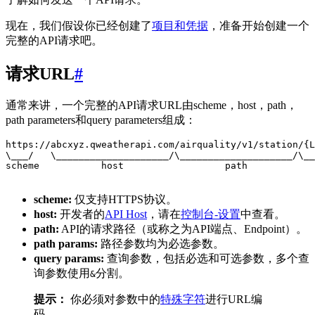
现在，我们假设你已经创建了
项目和凭据
，准备开始创建一个
完整的API请求吧。
请求URL
#
通常来讲，一个完整的API请求URL由scheme，host，path，
path parameters和query parameters组成：
https://abcxyz.qweatherapi.com/airquality/v1/station/{L
\___/   \____________________/\____________________/\__
scheme           host                  path            
scheme:
仅支持HTTPS协议。
host:
开发者的
API Host
，请在
控制台-设置
中查看。
path:
API的请求路径（或称之为API端点、Endpoint）。
path params:
路径参数均为必选参数。
query params:
查询参数，包括必选和可选参数，多个查
询参数使用
分割。
&
提示：
你必须对参数中的
特殊字符
进行URL编
码。