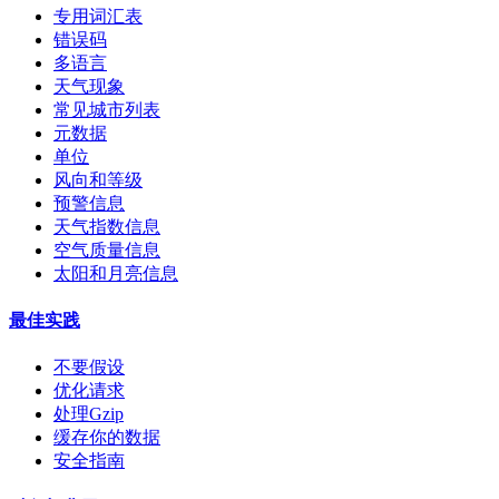
专用词汇表
错误码
多语言
天气现象
常见城市列表
元数据
单位
风向和等级
预警信息
天气指数信息
空气质量信息
太阳和月亮信息
最佳实践
不要假设
优化请求
处理Gzip
缓存你的数据
安全指南