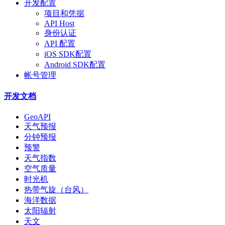
开发配置
项目和凭据
API Host
身份认证
API 配置
iOS SDK配置
Android SDK配置
帐号管理
开发文档
GeoAPI
天气预报
分钟预报
预警
天气指数
空气质量
时光机
热带气旋（台风）
海洋数据
太阳辐射
天文