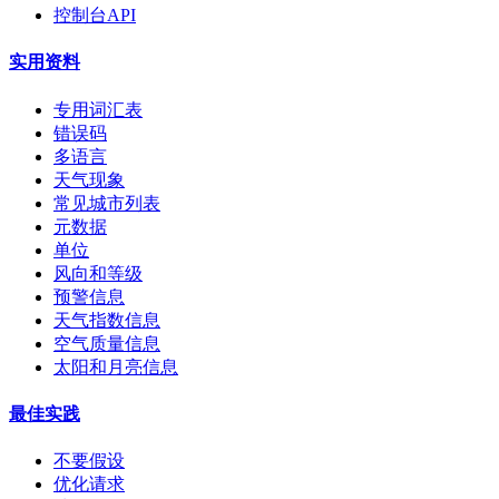
控制台API
实用资料
专用词汇表
错误码
多语言
天气现象
常见城市列表
元数据
单位
风向和等级
预警信息
天气指数信息
空气质量信息
太阳和月亮信息
最佳实践
不要假设
优化请求