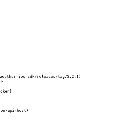
eather-ios-sdk/releases/tag/5.2.1)

中

ken}

n/api-host)
