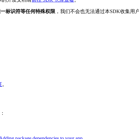
唯一标识符等任何特殊权限
，我们不会也无法通过本SDK收集用
证
。
式：
Adding package dependencies to your app