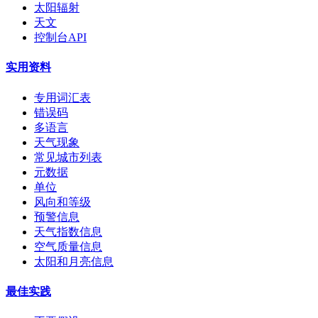
太阳辐射
天文
控制台API
实用资料
专用词汇表
错误码
多语言
天气现象
常见城市列表
元数据
单位
风向和等级
预警信息
天气指数信息
空气质量信息
太阳和月亮信息
最佳实践