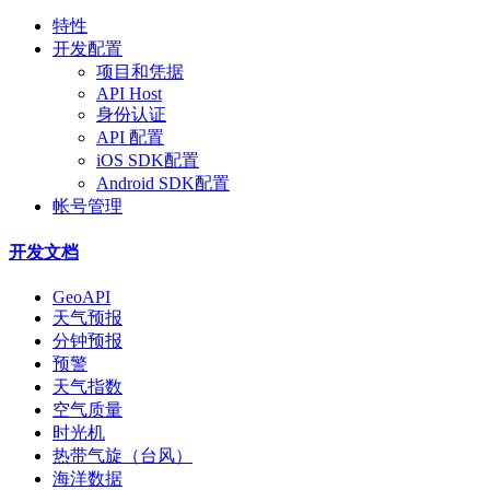
特性
开发配置
项目和凭据
API Host
身份认证
API 配置
iOS SDK配置
Android SDK配置
帐号管理
开发文档
GeoAPI
天气预报
分钟预报
预警
天气指数
空气质量
时光机
热带气旋（台风）
海洋数据