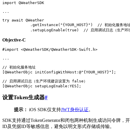
import QWeatherSDK

...

try await QWeather

            .getInstance("{YOUR_HOST}")  // 初始化服务地址
Objective-C
...
[
QWeatherObjc
initConfigWithHost
:
@"{YOUR_HOST}"
];
[
QWeatherObjc
setupLogEnable
:
YES
];
设置Token生成器
#
提示：
iOS SDK仅支持
JWT身份认证
。
SDK支持通过TokenGenerator和闭包两种机制生成
ID及凭据ID等敏感信息，避免以明文形式存储或传输。