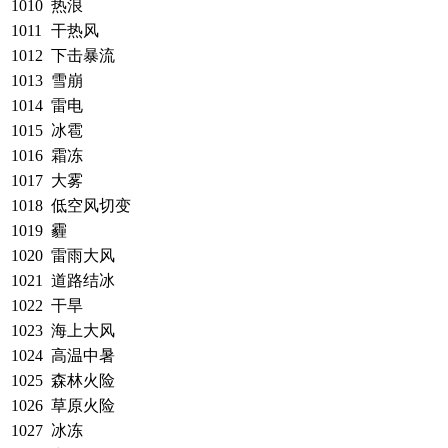
1010
热浪
1011
干热风
1012
下击暴流
1013
雪崩
1014
雷电
1015
冰雹
1016
霜冻
1017
大雾
1018
低空风切变
1019
霾
1020
雷雨大风
1021
道路结冰
1022
干旱
1023
海上大风
1024
高温中暑
1025
森林火险
1026
草原火险
1027
冰冻