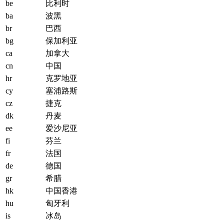
be
比利时
ba
波黑
br
巴西
bg
保加利亚
ca
加拿大
cn
中国
hr
克罗地亚
cy
塞浦路斯
cz
捷克
dk
丹麦
ee
爱沙尼亚
fi
芬兰
fr
法国
de
德国
gr
希腊
hk
中国香港
hu
匈牙利
is
冰岛