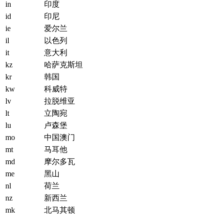
in
印度
id
印尼
ie
爱尔兰
il
以色列
it
意大利
kz
哈萨克斯坦
kr
韩国
kw
科威特
lv
拉脱维亚
lt
立陶宛
lu
卢森堡
mo
中国澳门
mt
马耳他
md
摩尔多瓦
me
黑山
nl
荷兰
nz
新西兰
mk
北马其顿