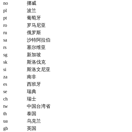
no
挪威
pl
波兰
pt
葡萄牙
ro
罗马尼亚
ru
俄罗斯
sa
沙特阿拉伯
rs
塞尔维亚
sg
新加坡
sk
斯洛伐克
si
斯洛文尼亚
za
南非
es
西班牙
se
瑞典
ch
瑞士
tw
中国台湾省
th
泰国
ua
乌克兰
gb
英国