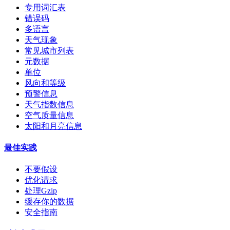
专用词汇表
错误码
多语言
天气现象
常见城市列表
元数据
单位
风向和等级
预警信息
天气指数信息
空气质量信息
太阳和月亮信息
最佳实践
不要假设
优化请求
处理Gzip
缓存你的数据
安全指南