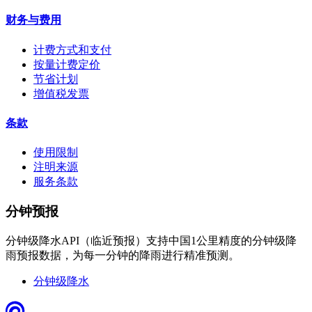
财务与费用
计费方式和支付
按量计费定价
节省计划
增值税发票
条款
使用限制
注明来源
服务条款
分钟预报
分钟级降水API（临近预报）支持中国1公里精度的分钟级降
雨预报数据，为每一分钟的降雨进行精准预测。
分钟级降水