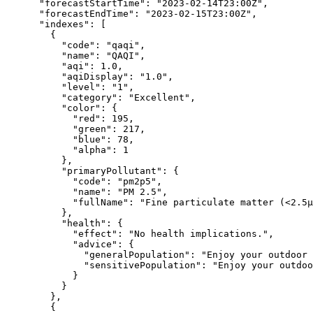
"forecastStartTime"
:
"2023-02-14T23:00Z"
,
"forecastEndTime"
:
"2023-02-15T23:00Z"
,
"indexes"
:
[
{
"code"
:
"qaqi"
,
"name"
:
"QAQI"
,
"aqi"
:
1.0
,
"aqiDisplay"
:
"1.0"
,
"level"
:
"1"
,
"category"
:
"Excellent"
,
"color"
:
{
"red"
:
195
,
"green"
:
217
,
"blue"
:
78
,
"alpha"
:
1
},
"primaryPollutant"
:
{
"code"
:
"pm2p5"
,
"name"
:
"PM 2.5"
,
"fullName"
:
"Fine particulate matter (<2.5µ
},
"health"
:
{
"effect"
:
"No health implications."
,
"advice"
:
{
"generalPopulation"
:
"Enjoy your outdoor 
"sensitivePopulation"
:
"Enjoy your outdoo
}
}
},
{