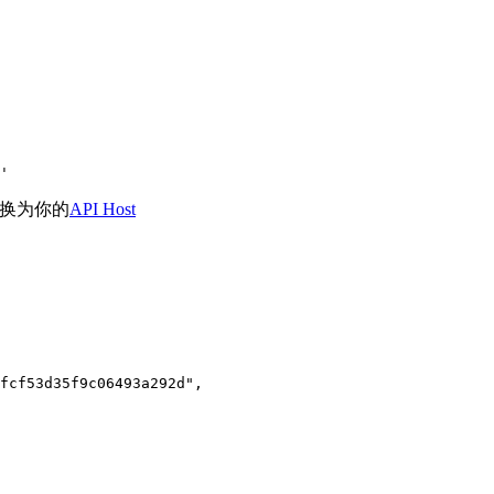
'
换为你的
API Host
fcf53d35f9c06493a292d"
,