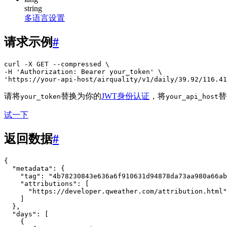
string
多语言设置
请求示例
#
curl -X GET --compressed \

-H 'Authorization: Bearer your_token' \

'https://your-api-host/airquality/v1/daily/39.92/116.41
请将
替换为你的
JWT身份认证
，将
替
your_token
your_api_host
试一下
返回数据
#
{
"metadata"
:
{
"tag"
:
"4b78230843e636a6f910631d94878da73aa980a66ab
"attributions"
:
[
"https://developer.qweather.com/attribution.html"
]
},
"days"
:
[
{