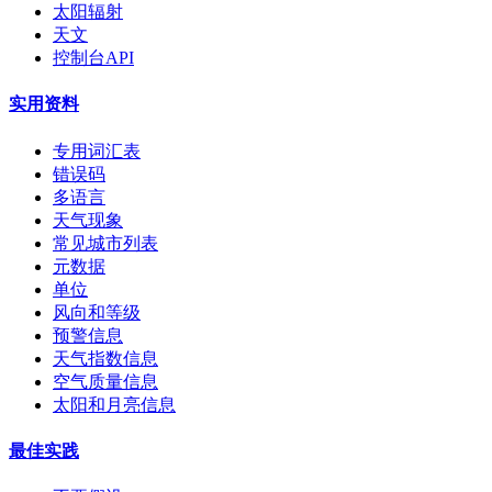
太阳辐射
天文
控制台API
实用资料
专用词汇表
错误码
多语言
天气现象
常见城市列表
元数据
单位
风向和等级
预警信息
天气指数信息
空气质量信息
太阳和月亮信息
最佳实践