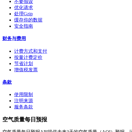
不要假设
优化请求
处理Gzip
缓存你的数据
安全指南
财务与费用
计费方式和支付
按量计费定价
节省计划
增值税发票
条款
使用限制
注明来源
服务条款
空气质量每日预报
空气质量每日预报API提供未来3天的空气质量（AQI）预报