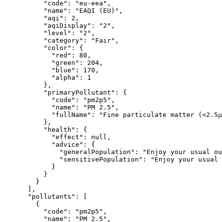
"code"
:
"eu-eea"
,
"name"
:
"EAQI (EU)"
,
"aqi"
:
2
,
"aqiDisplay"
:
"2"
,
"level"
:
"2"
,
"category"
:
"Fair"
,
"color"
:
{
"red"
:
80
,
"green"
:
204
,
"blue"
:
170
,
"alpha"
:
1
},
"primaryPollutant"
:
{
"code"
:
"pm2p5"
,
"name"
:
"PM 2.5"
,
"fullName"
:
"Fine particulate matter (<2.5µ
},
"health"
:
{
"effect"
:
null
,
"advice"
:
{
"generalPopulation"
:
"Enjoy your usual ou
"sensitivePopulation"
:
"Enjoy your usual 
}
}
}
],
"pollutants"
:
[
{
"code"
:
"pm2p5"
,
"name"
:
"PM 2.5"
,