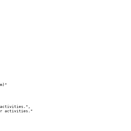
m)"
activities."
,
r activities."