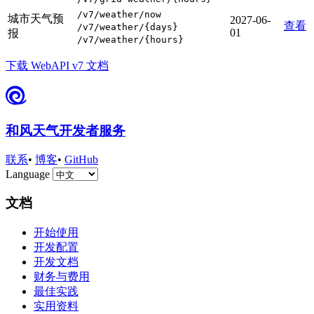
/v7/weather/now
城市天气预
2027-06-
查看
/v7/weather/{days}
01
报
/v7/weather/{hours}
下载 WebAPI v7 文档
和风天气开发者服务
联系
•
博客
•
GitHub
Language
文档
开始使用
开发配置
开发文档
财务与费用
最佳实践
实用资料