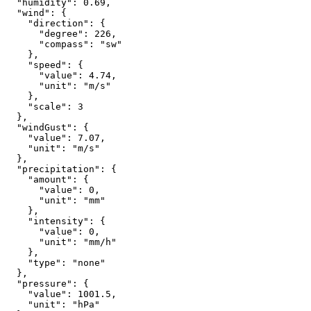
"humidity"
:
0.69
,
"wind"
:
{
"direction"
:
{
"degree"
:
226
,
"compass"
:
"sw"
},
"speed"
:
{
"value"
:
4.74
,
"unit"
:
"m/s"
},
"scale"
:
3
},
"windGust"
:
{
"value"
:
7.07
,
"unit"
:
"m/s"
},
"precipitation"
:
{
"amount"
:
{
"value"
:
0
,
"unit"
:
"mm"
},
"intensity"
:
{
"value"
:
0
,
"unit"
:
"mm/h"
},
"type"
:
"none"
},
"pressure"
:
{
"value"
:
1001.5
,
"unit"
:
"hPa"