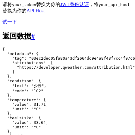
请将
替换为你的
JWT身份认证
，将
your_token
your_api_host
替换为你的
API Host
试一下
返回数据
#
{
"metadata"
:
{
"tag"
:
"03ec2ded05fa80a43df2664dd9e4a8f48f7cc4f97c6
"attributions"
:
[
"https://developer.qweather.com/attribution.html"
]
},
"condition"
:
{
"text"
:
"少云"
,
"code"
:
"102"
},
"temperature"
:
{
"value"
:
31.71
,
"unit"
:
"°C"
},
"feelsLike"
:
{
"value"
:
33.64
,
"unit"
:
"°C"
},