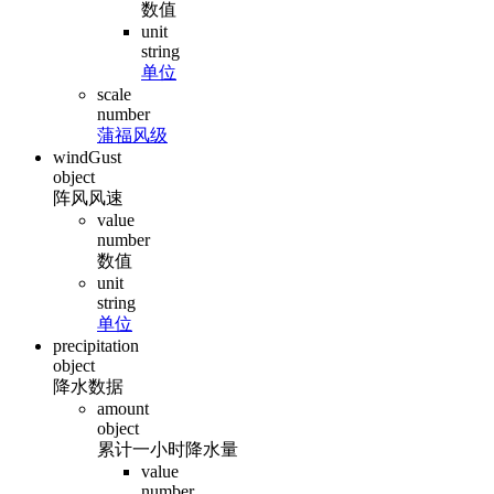
数值
unit
string
单位
scale
number
蒲福风级
windGust
object
阵风风速
value
number
数值
unit
string
单位
precipitation
object
降水数据
amount
object
累计一小时降水量
value
number