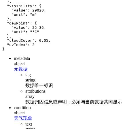
},
"visibility"
:
{
"value"
:
29020
,
"unit"
:
"m"
},
"dewPoint"
:
{
"value"
:
25.36
,
"unit"
:
"°C"
},
"cloudCover"
:
0.05
,
"uvIndex"
:
3
}
metadata
object
元数据
tag
string
数据唯一标识
attributions
array
数据归因信息或声明，必须与当前数据共同显示
condition
object
天气现象
text