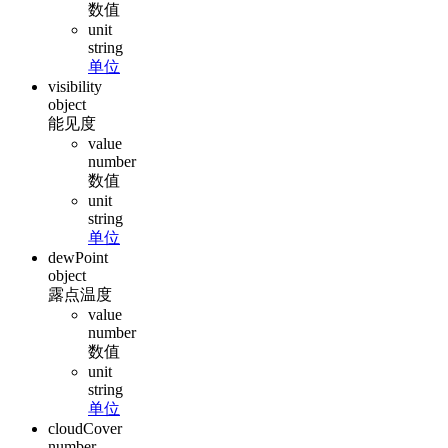
数值
unit
string
单位
visibility
object
能见度
value
number
数值
unit
string
单位
dewPoint
object
露点温度
value
number
数值
unit
string
单位
cloudCover
number